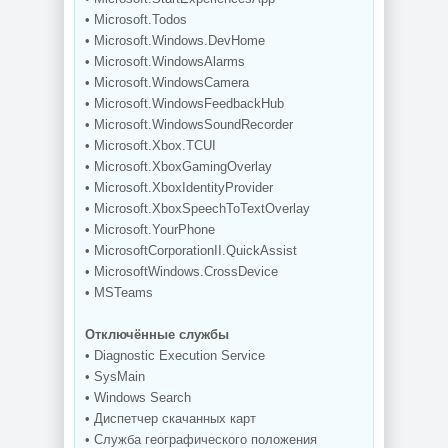
• Microsoft.Todos
• Microsoft.Windows.DevHome
• Microsoft.WindowsAlarms
• Microsoft.WindowsCamera
• Microsoft.WindowsFeedbackHub
• Microsoft.WindowsSoundRecorder
• Microsoft.Xbox.TCUI
• Microsoft.XboxGamingOverlay
• Microsoft.XboxIdentityProvider
• Microsoft.XboxSpeechToTextOverlay
• Microsoft.YourPhone
• MicrosoftCorporationII.QuickAssist
• MicrosoftWindows.CrossDevice
• MSTeams
Отключённые службы
• Diagnostic Execution Service
• SysMain
• Windows Search
• Диспетчер скачанных карт
• Служба географического положения