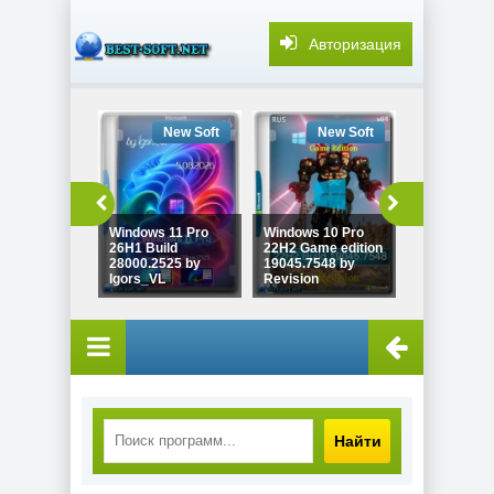
Авторизация
New Soft
New Soft
New
Windows 11 Pro
Windows 10 Pro
26H1 Build
22H2 Game edition
Windows 11
28000.2525 by
19045.7548 by
26H2 Build
Igors_VL
Revision
26300.9032
Найти