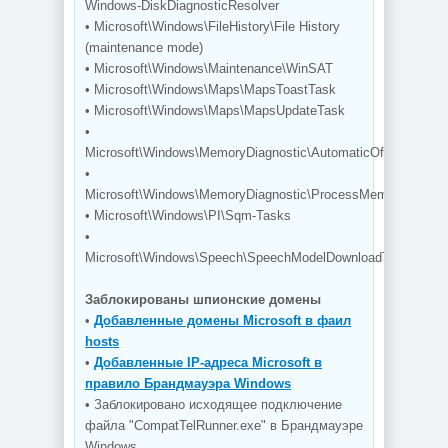
Windows-DiskDiagnosticResolver
• Microsoft\Windows\FileHistory\File History
(maintenance mode)
• Microsoft\Windows\Maintenance\WinSAT
• Microsoft\Windows\Maps\MapsToastTask
• Microsoft\Windows\Maps\MapsUpdateTask
•
Microsoft\Windows\MemoryDiagnostic\AutomaticOfflineMemor
•
Microsoft\Windows\MemoryDiagnostic\ProcessMemoryDiagno
• Microsoft\Windows\PI\Sqm-Tasks
•
Microsoft\Windows\Speech\SpeechModelDownloadTask
Заблокированы шпионские домены
•
Добавленные домены Microsoft в фаил
hosts
•
Добавленные IP-адреса Microsoft в
правило Брандмауэра Windows
• Заблокировано исходящее подключение
файла "CompatTelRunner.exe" в Брандмауэре
Windows