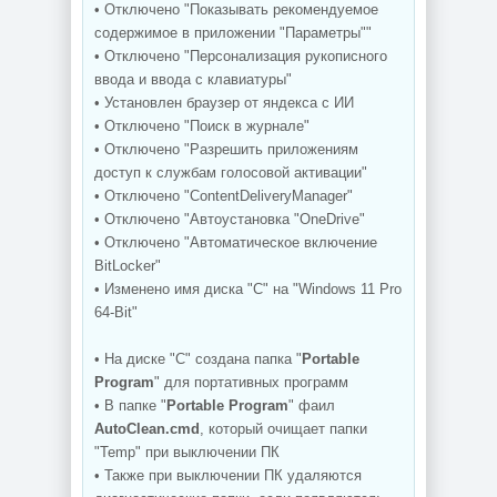
• Отключено "Показывать рекомендуемое
содержимое в приложении "Параметры""
• Отключено "Персонализация рукописного
ввода и ввода с клавиатуры"
• Установлен браузер от яндекса с ИИ
• Отключено "Поиск в журнале"
• Отключено "Разрешить приложениям
доступ к службам голосовой активации"
• Отключено "ContentDeliveryManager"
• Отключено "Автоустановка "OneDrive"
• Отключено "Автоматическое включение
BitLocker"
• Изменено имя диска "C" на "Windows 11 Pro
64-Bit"
• На диске "С" создана папка "
Portable
Program
" для портативных программ
• В папке "
Portable Program
" фаил
AutoClean.cmd
, который очищает папки
"Temp" при выключении ПК
• Также при выключении ПК удаляются