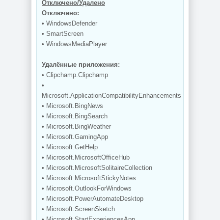
Отключено/Удалено
Отключено:
• WindowsDefender
• SmartScreen
• WindowsMediaPlayer
Удалённые приложения:
• Clipchamp.Clipchamp
•
Microsoft.ApplicationCompatibilityEnhancements
• Microsoft.BingNews
• Microsoft.BingSearch
• Microsoft.BingWeather
• Microsoft.GamingApp
• Microsoft.GetHelp
• Microsoft.MicrosoftOfficeHub
• Microsoft.MicrosoftSolitaireCollection
• Microsoft.MicrosoftStickyNotes
• Microsoft.OutlookForWindows
• Microsoft.PowerAutomateDesktop
• Microsoft.ScreenSketch
• Microsoft.StartExperiencesApp