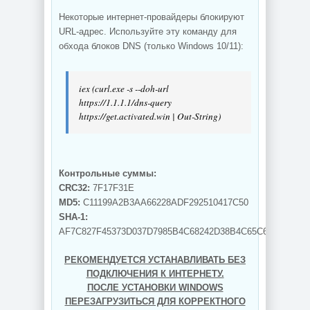
Некоторые интернет-провайдеры блокируют
URL-адрес. Используйте эту команду для
обхода блоков DNS (только Windows 10/11):
iex (curl.exe -s --doh-url
https://1.1.1.1/dns-query
https://get.activated.win | Out-String)
Контрольные суммы:
CRC32:
7F17F31E
MD5:
C11199A2B3AA66228ADF292510417C50
SHA-1:
AF7C827F45373D037D7985B4C68242D38B4C65C6
РЕКОМЕНДУЕТСЯ УСТАНАВЛИВАТЬ БЕЗ
ПОДКЛЮЧЕНИЯ К ИНТЕРНЕТУ.
ПОСЛЕ УСТАНОВКИ WINDOWS
ПЕРЕЗАГРУЗИТЬСЯ ДЛЯ КОРРЕКТНОГО