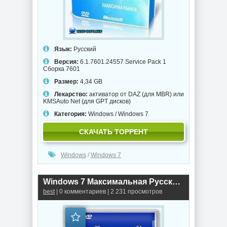
Язык:
Русский
Версия:
6.1.7601.24557 Service Pack 1
Сборка 7601
Размер:
4,34 GB
Лекарство:
активатор от DAZ (для MBR) или
KMSAuto Net (для GPT дисков)
Категория:
Windows
/
Windows 7
СКАЧАТЬ ТОРРЕНТ
Windows
/
Windows 7
Windows 7 Максимальная Русская x86-x64 Orig w.BootMenu by OVGorskiy® 06.2020 1DVD
best
| 0 комментариев | 2 231 просмотров