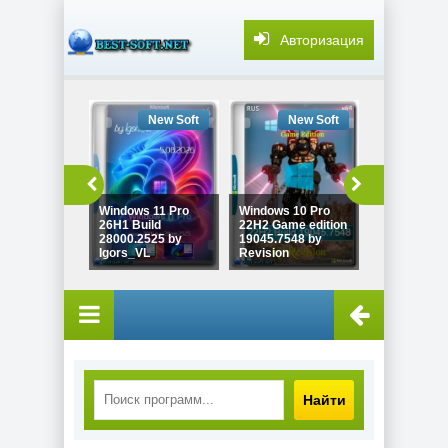
Авторизация
New Soft
New Soft
New
Windows 11 Pro
Windows 10 Pro
26H1 Build
22H2 Game edition
Windows 11
28000.2525 by
19045.7548 by
26H2 Build
Igors_VL
Revision
26300.9032
Найти