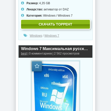
Размер:
4,35 GB
Лекарство:
активатор от DAZ
Категория:
Windows
/
Windows 7
СКАЧАТЬ ТОРРЕНТ
Windows
/
Windows 7
Windows 7 Максимальная русская x86/x64 nBook IE11 by OVGorskiy® 07.2020 1DVD
best
| 0 комментариев | 2 562 просмотров