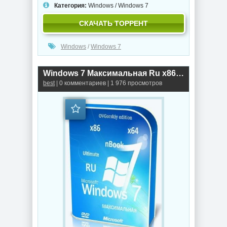
Категория:
Windows
/
Windows 7
СКАЧАТЬ ТОРРЕНТ
Windows
/
Windows 7
Windows 7 Максимальная Ru x86/x64 nBook IE11 by OVGorskiy® 04.2020 1 DVD Русская
best
| 0 комментариев | 1 976 просмотров