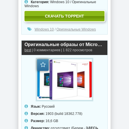
Категория:
Windows 10
/
Оригинальные
Windows
СКАЧАТЬ ТОРРЕНТ
Windows 10
/
Оригинальные Windows
Оригинальные образы от Microsoft MSDN - Windows 10.0.18362.778 Version 1903 (с обновлениями по Апрель 2020)
best
| 0 комментариев | 1 822 просмотров
Язык:
Русский
Версия:
1903 (build 18362.778)
Размер:
16,6 GB
Лекарство:
отсутствует (Берем -
ЗДЕСЬ