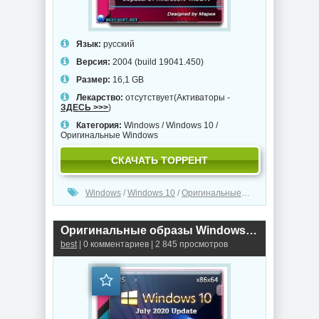
Язык:
русский
Версия:
2004 (build 19041.450)
Размер:
16,1 GB
Лекарство:
отсутствует(Активаторы -
ЗДЕСЬ >>>
)
Категория:
Windows
/
Windows 10
/
Оригинальные Windows
СКАЧАТЬ ТОРРЕНТ
Windows
/
Windows 10
/
Оригинальные Windows
Оригинальные образы Windows 10.0.19041.388 Version 2004 (Updated Июль 2020)
best
| 0 комментариев | 2 845 просмотров