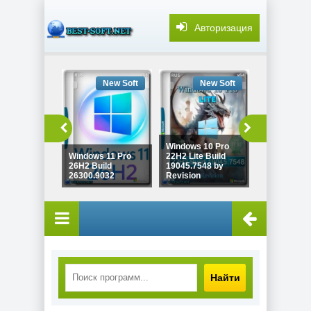
Авторизация
New Soft
New Soft
New
Windows 10
Windows 10 Pro
Enterprise 
Windows 11 Pro
22H2 Lite Build
LTSC x64 Fu
26H2 Build
19045.7548 by
version Ию
26300.9032
Revision
2026
Найти