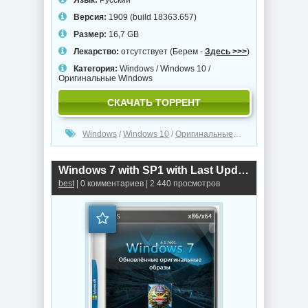
Версия:
1909 (build 18363.657)
Размер:
16,7 GB
Лекарство:
отсутствует (Берем -
Здесь >>>
)
Категория:
Windows
/
Windows 10
/
Оригинальные Windows
СКАЧАТЬ ТОРРЕНТ
Windows
/
Windows 10
/
Оригинальные Windows
Windows 7 with SP1 with Last Updates (x86-x64)
best
| 0 комментариев | 2 440 просмотров