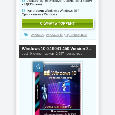
Лекарство:
отсутствует (Активаторы берем
-
ЗДЕСЬ >>>
)
Категория:
Windows
/
Windows 10
/
Оригинальные Windows
СКАЧАТЬ ТОРРЕНТ
Windows
/
Windows 10
/
Оригинальные Windows
Windows 10.0.19041.450 Version 2004 (Август 2020) - Оригинальные образы от Microsoft MSDN
best
| 0 комментариев | 2 997 просмотров