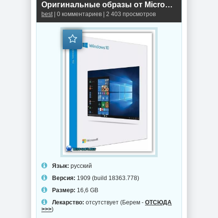
Оригинальные образы от Microsoft MSDN - Windows 10.0.18363.778 Version 1909 (Апрель 2020 Update)
best
| 0 комментариев | 2 403 просмотров
Язык:
русский
Версия:
1909 (build 18363.778)
Размер:
16,6 GB
Лекарство:
отсутствует (Берем -
ОТСЮДА
>>>
)