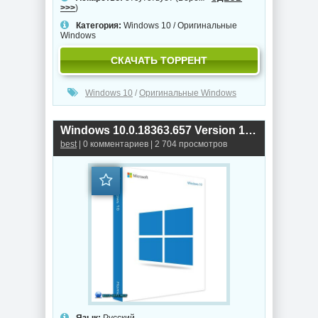
>>>
)
Категория:
Windows 10
/
Оригинальные
Windows
СКАЧАТЬ ТОРРЕНТ
Windows 10
/
Оригинальные Windows
Windows 10.0.18363.657 Version 1909 (February 2020 Update) Оригинальные образы от Microsoft MSDN
best
| 0 комментариев | 2 704 просмотров
Язык:
Русский