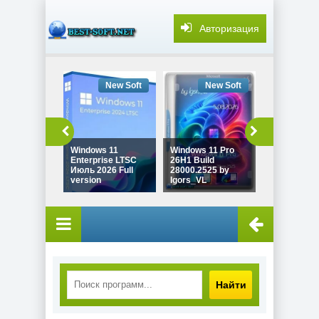
Авторизация
New Soft
New Soft
New
Windows 11
Windows 11 Pro
Windows 10
Enterprise LTSC
26H1 Build
22H2 Game 
Июль 2026 Full
28000.2525 by
19045.7548
version
Igors_VL
Revision
Найти