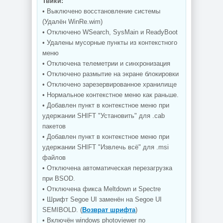
Твики:
• Выключено восстановление системы
(Удалён WinRe.wim)
• Отключено WSearch, SysMain и ReadyBoot
• Удалены мусорные пункты из контекстного
меню
• Отключена телеметрии и синхронизация
• Отключено размытие на экране блокировки
• Отключено зарезервированное хранилище
• Нормальное контекстное меню как раньше.
• Добавлен пункт в контекстное меню при
удержании SHIFT "Установить" для .cab
пакетов
• Добавлен пункт в контекстное меню при
удержании SHIFT "Извлечь всё" для .msi
файлов
• Отключена автоматическая перезагрузка
при BSOD.
• Отключена фикса Meltdown и Spectre
• Шрифт Segoe UI заменён на Segoe UI
SEMIBOLD. (
Возврат шрифта
)
• Включён windows photoviewer по