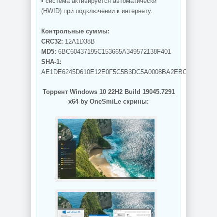
• система активируется автоматически
(HWID) при подключении к интернету.
Контрольные суммы:
CRC32:
12A1D38B
MD5:
6BC60437195C153665A349572138F401
SHA-1:
AE1DE6245D610E12E0F5C5B3DC5A0008BA2EBC87
Торрент Windows 10 22H2 Build 19045.7291
x64 by OneSmiLe скрины: