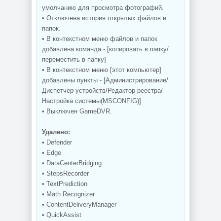
умолчанию для просмотра фотографий.
• Отключена история открытых файлов и
папок.
• В контекстном меню файлов и папок
добавлена команда - [копировать в папку/
переместить в папку]
• В контекстном меню [этот компьютер]
добавлены пункты - [Администрирование/
Диспетчер устройств/Редактор реестра/
Настройка системы(MSCONFIG)]
• Выключен GameDVR.
Удалено:
• Defender
• Edge
• DataCenterBridging
• StepsRecorder
• TextPrediction
• Math Recognizer
• ContentDeliveryManager
• QuickAssist