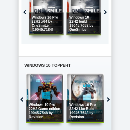
Windows 10 Pro
Windows 10
22H2 x64 by
22H2 build
Windows 10 b
OneSmiLe
19045.7058 by
OneSmiLe 22
[19045.7184]
OneSmiLe
build 19045.6
WINDOWS 10 ТОРРЕНТ
Windows 10
Windows 10 Pro
Windows 10 Pro
Enterprise 
22H2 Game edition
22H2 Lite Build
LTSC x64 Fu
19045.7548 by
19045.7548 by
version Ию
Revision
Revision
2026