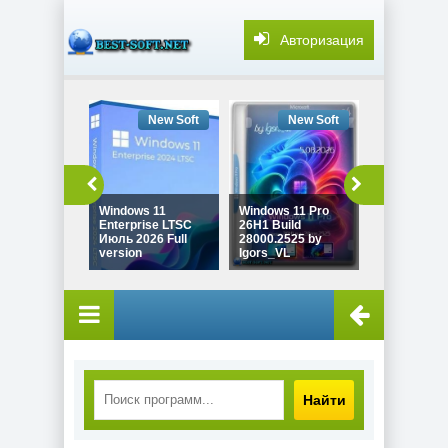
Авторизация
New Soft
New Soft
New
Windows 11
Windows 11 Pro
Windows 10
Enterprise LTSC
26H1 Build
22H2 Game 
Июль 2026 Full
28000.2525 by
19045.7548
version
Igors_VL
Revision
Найти