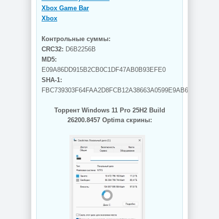
Xbox Game Bar
Xbox
Контрольные суммы:
CRC32:
D6B2256B
MD5:
E09A86DD915B2CB0C1DF47AB0B93EFE0
SHA-1:
FBC739303F64FAA2D8FCB12A38663A0599E9AB61
Торрент Windows 11 Pro 25H2 Build
26200.8457 Optima скрины: