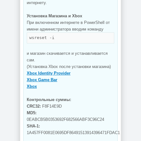
интернету.
Установка Магазина и Xbox
При включенном интернете в PowerShell от
имени администратора вводим команду
wsreset -i
и магазин скачивается и устанавливается
сам.
(Установка Xbox после установки магазина)
Xbox Identity Provider
Xbox Game Bar
Xbox
Контрольные суммы:
CRC32:
F8F14E9D
MD5:
0EABCB5B0353692F682566ABF3C96C24
SHA-1:
1A457FF0081E0695DF86491513914396471FDAC1