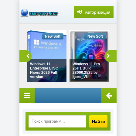
Авторизация
New Soft
New Soft
New
Windows 11
Windows 11 Pro
Windows 10
Enterprise LTSC
26H1 Build
22H2 Game 
Июль 2026 Full
28000.2525 by
19045.7548
version
Igors_VL
Revision
Найти