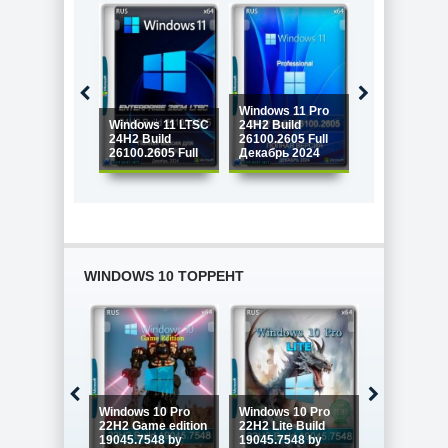
Windows 11 Pro
Windows 11 P
Windows 11 LTSC
24H2 Build
24H2 Build
24H2 Build
26100.2605 Full
26100.2314
26100.2605 Full
Декабрь 2024
Optima
WINDOWS 10 ТОРРЕНТ
Windows 10
Windows 10 Pro
Windows 10 Pro
Enterprise 
22H2 Game edition
22H2 Lite Build
LTSC x64 Fu
19045.7548 by
19045.7548 by
version Ию