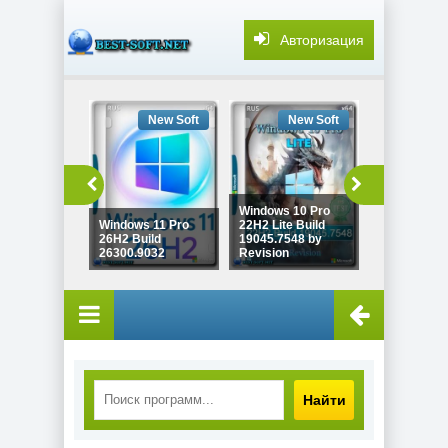
Авторизация
New Soft
New Soft
New
Windows 10
Windows 10 Pro
Enterprise 
Windows 11 Pro
22H2 Lite Build
LTSC x64 Fu
26H2 Build
19045.7548 by
version Ию
26300.9032
Revision
2026
Найти