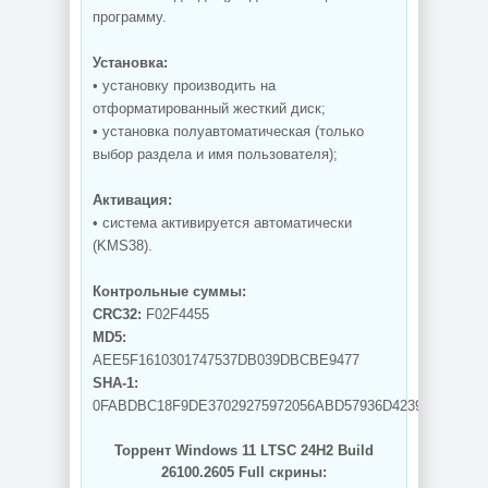
программу.
Установка:
• установку производить на
отформатированный жесткий диск;
• установка полуавтоматическая (только
выбор раздела и имя пользователя);
Активация:
• система активируется автоматически
(KMS38).
Контрольные суммы:
CRC32:
F02F4455
MD5:
AEE5F1610301747537DB039DBCBE9477
SHA-1:
0FABDBC18F9DE37029275972056ABD57936D4239
Торрент Windows 11 LTSC 24H2 Build
26100.2605 Full скрины: