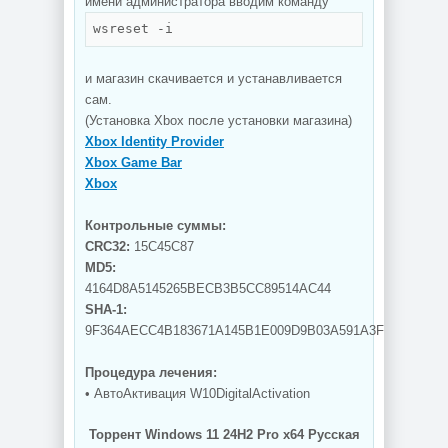
имени администратора вводим команду
wsreset -i
и магазин скачивается и устанавливается
сам.
(Установка Xbox после установки магазина)
Xbox Identity Provider
Xbox Game Bar
Xbox
Контрольные суммы:
CRC32:
15C45C87
MD5:
4164D8A5145265BECB3B5CC89514AC44
SHA-1:
9F364AECC4B183671A145B1E009D9B03A591A3FE
Процедура лечения:
• АвтоАктивация W10DigitalActivation
Торрент Windows 11 24H2 Pro x64 Русская