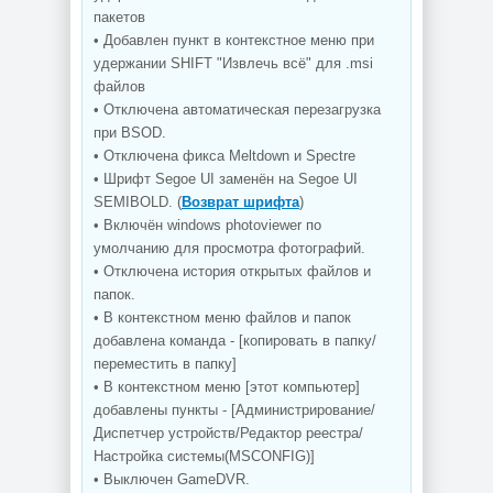
пакетов
• Добавлен пункт в контекстное меню при
удержании SHIFT "Извлечь всё" для .msi
файлов
• Отключена автоматическая перезагрузка
при BSOD.
• Отключена фикса Meltdown и Spectre
• Шрифт Segoe UI заменён на Segoe UI
SEMIBOLD. (
Возврат шрифта
)
• Включён windows photoviewer по
умолчанию для просмотра фотографий.
• Отключена история открытых файлов и
папок.
• В контекстном меню файлов и папок
добавлена команда - [копировать в папку/
переместить в папку]
• В контекстном меню [этот компьютер]
добавлены пункты - [Администрирование/
Диспетчер устройств/Редактор реестра/
Настройка системы(MSCONFIG)]
• Выключен GameDVR.