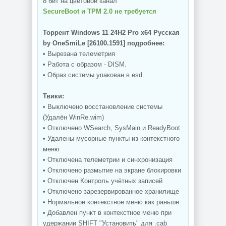
8 бит на цветовой канал
SecureBoot и TPM 2.0 не требуется
Торрент Windows 11 24H2 Pro x64 Русская
by OneSmiLe [26100.1591] подробнее:
• Вырезана телеметрия
• Работа с образом - DISM.
• Образ системы упакован в esd.
Твики:
• Выключено восстановление системы
(Удалён WinRe.wim)
• Отключено WSearch, SysMain и ReadyBoot
• Удалены мусорные пункты из контекстного
меню
• Отключена телеметрии и синхронизация
• Отключено размытие на экране блокировки
• Отключен Контроль учётных записей
• Отключено зарезервированное хранилище
• Нормальное контекстное меню как раньше.
• Добавлен пункт в контекстное меню при
удержании SHIFT "Установить" для .cab