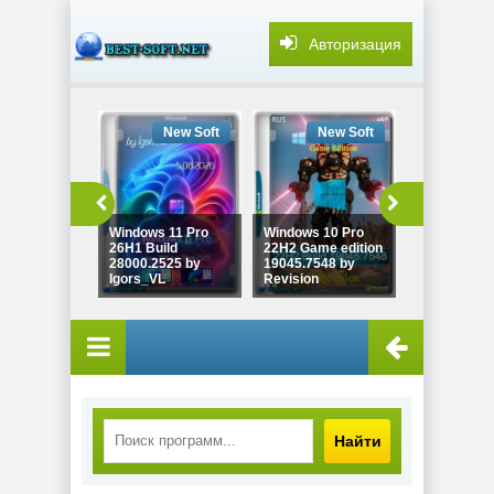
Авторизация
New Soft
New Soft
New
Windows 11 Pro
Windows 10 Pro
26H1 Build
22H2 Game edition
Windows 11
28000.2525 by
19045.7548 by
26H2 Build
Igors_VL
Revision
26300.9032
Найти