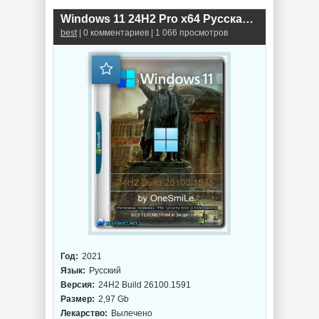
Windows 11 24H2 Pro x64 Русская by OneSmiLe [26100.1591]
best
| 0 комментариев | 1 066 просмотров
Год:
2021
Язык:
Русский
Версия:
24H2 Build 26100.1591
Размер:
2,97 Gb
Лекарство:
Вылечено