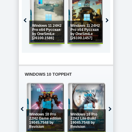
Windows 11 24H2
Windows 11 24H2
Windows 11 P
Pro x64 Русская
Pro x64 Русская
x64 Русская 
by OneSmiLe
by OneSmiLe
OneSmiLe
[26100.1586]
[26100.1457]
[26100.994]
WINDOWS 10 ТОРРЕНТ
Windows 10
Windows 10 Pro
Windows 10 Pro
Enterprise 
22H2 Game edition
22H2 Lite Build
LTSC x64 Fu
19045.7548 by
19045.7548 by
version Ию
Revision
Revision
2026