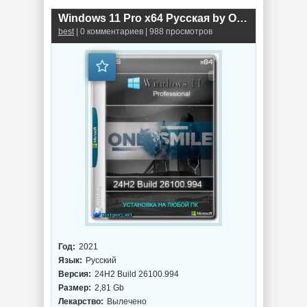
Windows 11 Pro x64 Русская by OneSmiLe [26100.994]
best
| 0 комментариев | 988 просмотров
Год:
2021
Язык:
Русский
Версия:
24H2 Build 26100.994
Размер:
2,81 Gb
Лекарство:
Вылечено