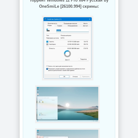
Торрент Windows 11 Pro x64 Русская by
OneSmiLe [26100.994] скрины: