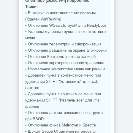
OneSmiLe [26100.994] подробнее:
Твики:
• Выключено восстановление системы
(Удалён WinRe.wim)
• Отключено WSearch, SysMain и ReadyBoot
• Удалены мусорные пункты из контекстного
меню
• Отключена телеметрии и синхронизация
• Отключено размытие на экране блокировки
• Отключен Контроль учётных записей
• Отключено зарезервированное хранилище
• Нормальное контекстное меню как раньше.
• Добавлен пункт в контекстное меню при
удержании SHIFT "Установить" для .cab
пакетов
• Добавлен пункт в контекстное меню при
удержании SHIFT "Извлечь всё" для .msi
файлов
• Отключена автоматическая перезагрузка
при BSOD.
• Отключена фикса Meltdown и Spectre
• Шрифт Segoe UI заменён на Segoe UI