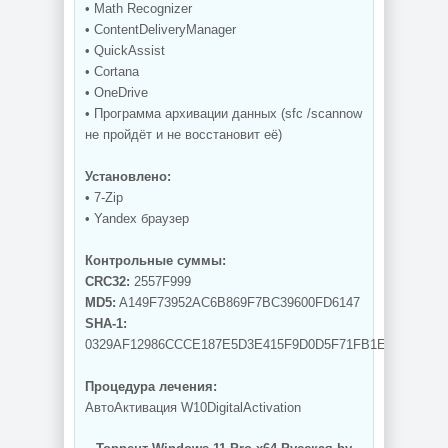
• Math Recognizer
• ContentDeliveryManager
• QuickAssist
• Cortana
• OneDrive
• Программа архивации данных (sfc /scannow
не пройдёт и не восстановит её)
Установлено:
• 7-Zip
• Yandex браузер
Контрольные суммы:
CRC32:
2557F999
MD5:
A149F73952AC6B869F7BC39600FD6147
SHA-1:
0329AF12986CCCE187E5D3E415F9D0D5F71FB1ED
Процедура лечения:
АвтоАктивация W10DigitalActivation