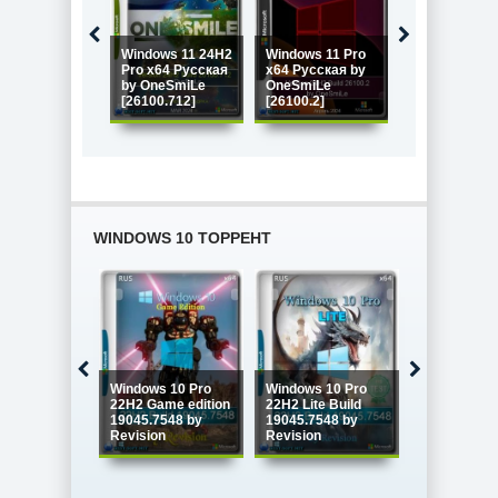
Windows 11 24H2
Windows 11 Pro
Windows 11 
Pro x64 Русская
x64 Русская by
x64 Rus by
by OneSmiLe
OneSmiLe
OneSmiLe
[26100.712]
[26100.2]
[26100.1]
WINDOWS 10 ТОРРЕНТ
Windows 10
Windows 10 Pro
Windows 10 Pro
Enterprise 
22H2 Game edition
22H2 Lite Build
LTSC x64 Fu
19045.7548 by
19045.7548 by
version Ию
Revision
Revision
2026