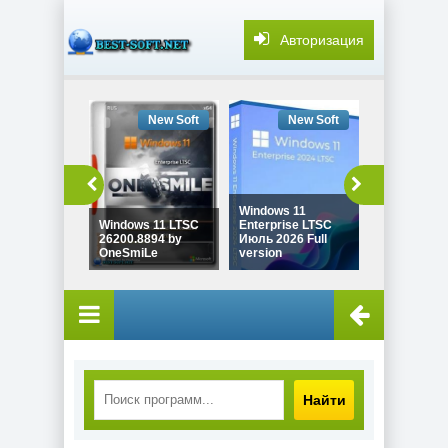
Авторизация
New Soft
New Soft
New
Windows 11
Windows 11
Windows 11 LTSC
Enterprise LTSC
26H1 Build
26200.8894 by
Июль 2026 Full
28000.2525
OneSmiLe
version
Igors_VL
Найти