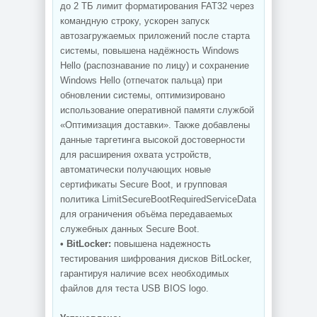
до 2 ТБ лимит форматирования FAT32 через
командную строку, ускорен запуск
автозагружаемых приложений после старта
системы, повышена надёжность Windows
Hello (распознавание по лицу) и сохранение
Windows Hello (отпечаток пальца) при
обновлении системы, оптимизировано
использование оперативной памяти службой
«Оптимизация доставки». Также добавлены
данные таргетинга высокой достоверности
для расширения охвата устройств,
автоматически получающих новые
сертификаты Secure Boot, и групповая
политика LimitSecureBootRequiredServiceData
для ограничения объёма передаваемых
служебных данных Secure Boot.
• BitLocker:
повышена надежность
тестирования шифрования дисков BitLocker,
гарантируя наличие всех необходимых
файлов для теста USB BIOS logo.