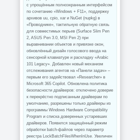
с упрощённым полноэкранным интерфейсом
по сочетанию «Windows + F11», поддержку
архивов uu, cpio, xar и NuGet (nupkg) в
«Проводнике», тактильную обратную связь
для совместимых перьев (Surface Slim Pen
2, ASUS Pen 3.0, MSI Pen 2) при
выравнивании объектов и привязке окон,
обновлённый дизайн голосового ввода на
сенсорной клавиатуре и раскладку «Arabic
101 Legacy». Добавлен новый механизм
отслеживания агентов на «Панели задач» –
первым его задействовал «Researcher» в
Microsoft 365 Copilot. Обновлена политика
безопасности драйверов: отключено доверие
к перекрёстно подписанным драйверам по
умолчанию, разрешены только драйверы из
программы Windows Hardware Compatibility
Program и списка доверенных устаревших
драйверов. Появился защищённый режим
обработки batch-файлов через параметр
реестра LockBatchFilesWhenInUse. Увеличен