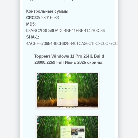
Контрольные суммы:
CRC32:
2301F983
MD5:
03ABC2C8C58DAD9BBE11FBFB142B8C86
SHA-1:
4ACEE670654B9CB828B401CA36C19C2C0C77C033
Торрент Windows 11 Pro 26H1 Build
28000.2269 Full Июнь 2026 скрины: