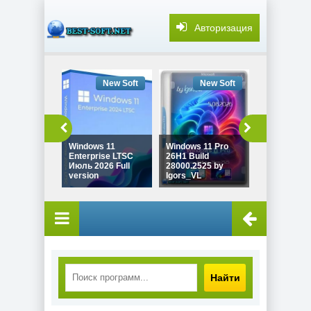
Авторизация
New Soft
New Soft
New
Windows 11
Windows 11 Pro
Windows 10
Enterprise LTSC
26H1 Build
22H2 Game 
Июль 2026 Full
28000.2525 by
19045.7548
version
Igors_VL
Revision
Найти