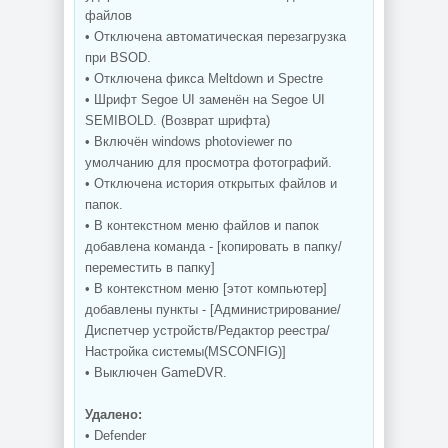
файлов
• Отключена автоматическая перезагрузка
при BSOD.
• Отключена фикса Meltdown и Spectre
• Шрифт Segoe UI заменён на Segoe UI
SEMIBOLD. (Возврат шрифта)
• Включён windows photoviewer по
умолчанию для просмотра фотографий.
• Отключена история открытых файлов и
папок.
• В контекстном меню файлов и папок
добавлена команда - [копировать в папку/
переместить в папку]
• В контекстном меню [этот компьютер]
добавлены пункты - [Администрирование/
Диспетчер устройств/Редактор реестра/
Настройка системы(MSCONFIG)]
• Выключен GameDVR.
Удалено:
• Defender