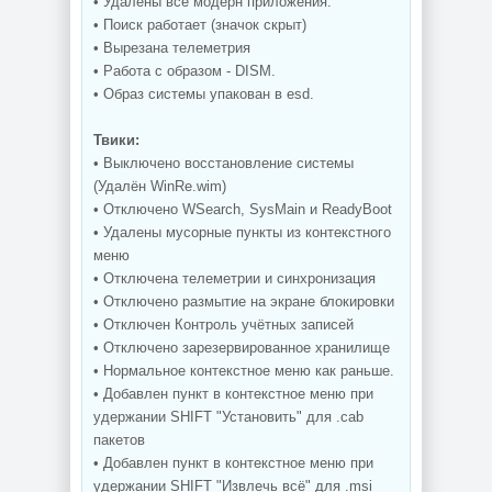
• Удалены все модерн приложения.
• Поиск работает (значок скрыт)
• Вырезана телеметрия
• Работа с образом - DISM.
• Образ системы упакован в esd.
Твики:
• Выключено восстановление системы
(Удалён WinRe.wim)
• Отключено WSearch, SysMain и ReadyBoot
• Удалены мусорные пункты из контекстного
меню
• Отключена телеметрии и синхронизация
• Отключено размытие на экране блокировки
• Отключен Контроль учётных записей
• Отключено зарезервированное хранилище
• Нормальное контекстное меню как раньше.
• Добавлен пункт в контекстное меню при
удержании SHIFT "Установить" для .cab
пакетов
• Добавлен пункт в контекстное меню при
удержании SHIFT "Извлечь всё" для .msi