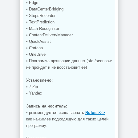
• Edge
• DataCenterBridging
• StepsRecorder
• TextPrediction
• Math Recognizer
• ContentDeliveryManager
• QuickAssist
• Cortana
• OneDrive
• Программа архивации данных (sfc /scannow
не пройдёт и не восстановит её)
Установлено:
• 7-Zip
• Yandex
Запись на носитель:
• рекомендуется использовать
Rufus >>>
как наиболее подходящую для таких целей
программу.