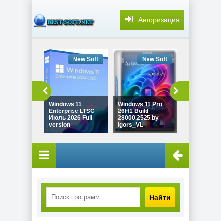
Авторизация
New Soft
New Soft
New
Windows 11
Windows 11 Pro
Windows 10
Enterprise LTSC
26H1 Build
22H2 Game 
Июль 2026 Full
28000.2525 by
19045.7548
version
Igors_VL
Revision
Найти