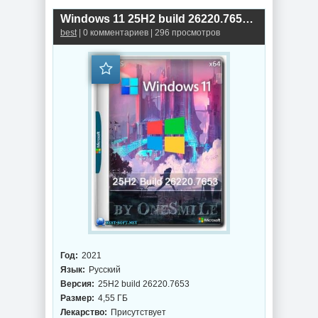
Windows 11 25H2 build 26220.7653 by OneSmiLe
best
| 0 комментариев | 296 просмотров
Год:
2021
Язык:
Русский
Версия:
25H2 build 26220.7653
Размер:
4,55 ГБ
Лекарство:
Присутствует