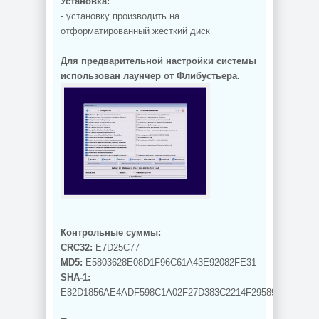
Установка:
- установку производить на
отформатированный жесткий диск
Для предварительной настройки системы
использован лаунчер от Флибустьера.
Контрольные суммы:
CRC32:
E7D25C77
MD5:
E5803628E08D1F96C61A43E92082FE31
SHA-1:
E82D1856AE4ADF598C1A02F27D383C2214F29589