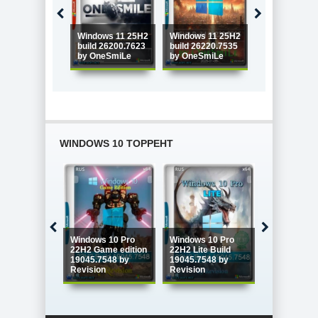
Windows 11 25H2
Windows 11 25H2
Windows 11 
build 26200.7623
build 26220.7535
build 26220.7
by OneSmiLe
by OneSmiLe
by OneSmiLe
WINDOWS 10 ТОРРЕНТ
Windows 10
Windows 10 Pro
Windows 10 Pro
Enterprise 
22H2 Game edition
22H2 Lite Build
LTSC x64 Fu
19045.7548 by
19045.7548 by
version Ию
Revision
Revision
2026