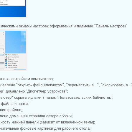
сическими окнами настроек оформления и подменю "Панель настроек"
упа к настройкам компьютера;
бавлено "открыть файл блокнотом", "переместить в...", "скопировать в...
ер" добавлено "Диспетчер устройств";
мпьютер" скрыты ярлыки 7 папок "Пользовательских библиотек";
е файлы и папки;
ение файлов;
влена домашняя страница автора сборки;
чность нижней панели (зависит от включённой темы);
нительные фоновые картинки для рабочего стола;