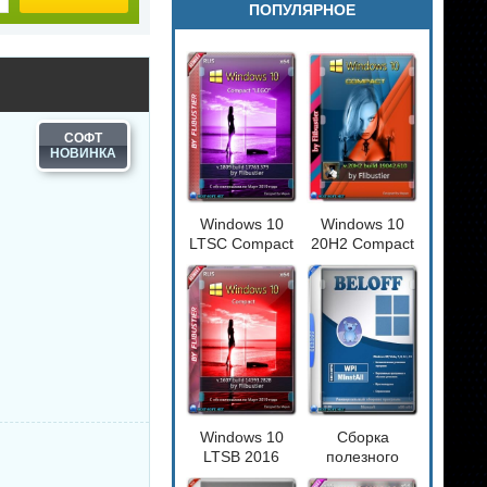
ПОПУЛЯРНОЕ
СОФТ
Windows 10
Windows 10
LTSC Compact
20H2 Compact
[17763.379]
[19042.610]
(x64) by
Flibustier
Windows 10
Сборка
LTSB 2016
полезного
Compact
софта -