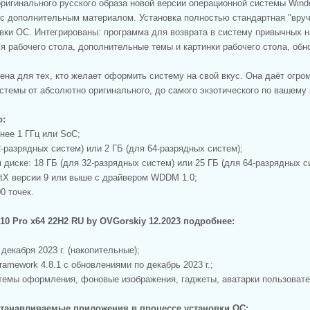
оригинального русского образа новой версии операционной системы Wind
ft с дополнительным материалом. Установка полностью стандартная "вру
вки ОС. Интегрированы: программа для возврата в систему привычных н
ля рабочего стола, дополнительные темы и картинки рабочего стола, об
ена для тех, кто желает оформить систему на свой вкус. Она даёт огр
темы от абсолютно оригинального, до самого экзотического по вашему 
о:
нее 1 ГГц или SoC;
2-разрядных систем) или 2 ГБ (для 64-разрядных систем);
 диске: 18 ГБ (для 32-разрядных систем) или 25 ГБ (для 64-разрядных с
ectX версии 9 или выше с драйвером WDDM 1.0;
0 точек.
10 Pro x64 22H2 RU by OVGorskiy 12.2023 подробнее:
 декабря 2023 г. (накопительные);
ramework 4.8.1 с обновлениями по декабрь 2023 г.;
темы оформления, фоновые изображения, гаджеты, аватарки пользовате
станавливаемые приложения в процессе установки ОС: