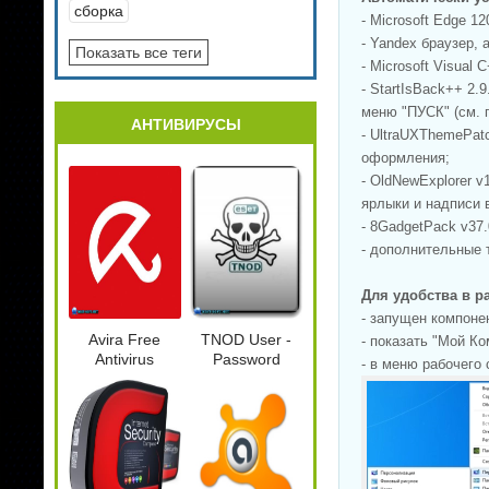
сборка
- Microsoft Edge 1
- Yandex браузер, а
Показать все теги
- Microsoft Visual
- StartIsBack++ 2.
меню "ПУСК" (см. 
АНТИВИРУСЫ
- UltraUXThemePat
оформления;
- OldNewExplorer v
ярлыки и надписи в
- 8GadgetPack v37
- дополнительные 
Для удобства в р
- запущен компоне
Avira Free
TNOD User -
- показать "Мой К
Antivirus
Password
- в меню рабочего
15.0.34.27
Finder 1.6.4.1
Beta