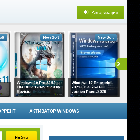
Авторизация
oft
New Soft
New Soft
Windows 10 Pro 22H2
Windows 10 Enterprise
Window
2
Lite Build 19045.7548 by
2021 LTSC x64 Full
Lite ver
Revision
version Июль 2026
28000.
ОРРЕНТ
АКТИВАТОР WINDOWS
---
Найти