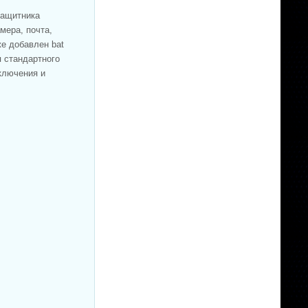
защитника
мера, почта,
же добавлен bat
 стандартного
ключения и