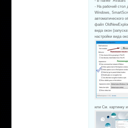
- В папке "Avatars
- На рабочий стол
Windows, SmartScr
автоматического о
файл OldNewExplor
вида окон (запуск
настройки вида ок
или См. картинку и