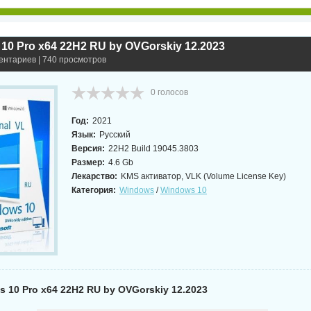
10 Pro x64 22H2 RU by OVGorskiy 12.2023
ентариев | 740 просмотров
0
голосов
Год:
2021
Язык:
Русский
Версия:
22H2 Build 19045.3803
Размер:
4.6 Gb
Лекарство:
KMS активатор, VLK (Volume License Key)
Категория:
Windows
/
Windows 10
 10 Pro x64 22H2 RU by OVGorskiy 12.2023