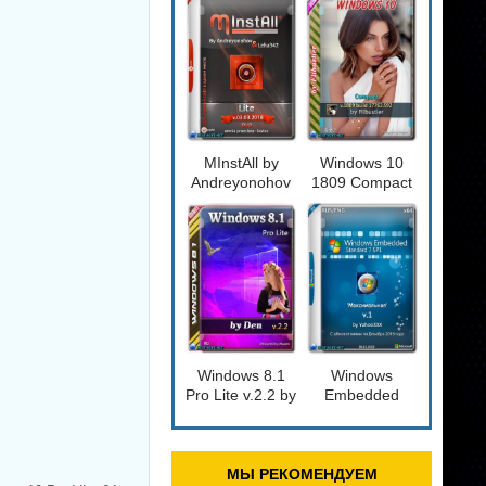
[14393.2828]
BELOFF
2018.12.1
MInstAll by
Windows 10
Andreyonohov
1809 Compact
& Leha342 Lite
6in2
v.03.03.2018
[17763.592]
x32/x64bit
Windows 8.1
Windows
Pro Lite v.2.2 by
Embedded
Den (x86/x64)
Standard 7 SP1
(Ru)
'Максимальная'
[09/12/2019]
МЫ РЕКОМЕНДУЕМ