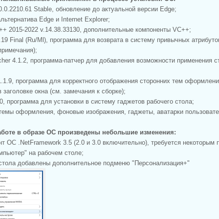
20.0.2210.61 Stable, обновление до актуальной версии Edge;
льтернатива Edge и Internet Explorer;
 C++ 2015-2022 v.14.38.33130, дополнительные компоненты VC++;
9.19 Final (Ru/Ml), программа для возврата в систему привычных атрибуто
примечания);
cher 4.1.2, программа-патчер для добавления возможности применения с
1.1.9, программа для корректного отображения сторонних тем оформления
 заголовке окна (см. замечания к сборке);
.0, программа для установки в систему гаджетов рабочего стола;
темы оформления, фоновые изображения, гаджеты, аватарки пользовате
аботе в образе ОС произведены небольшие изменения:
нт ОС .NetFramework 3.5 (2.0 и 3.0 включительно), требуется некоторым
омпьютер" на рабочем столе;
 стола добавлены дополнительное подменю "Персонализация+"