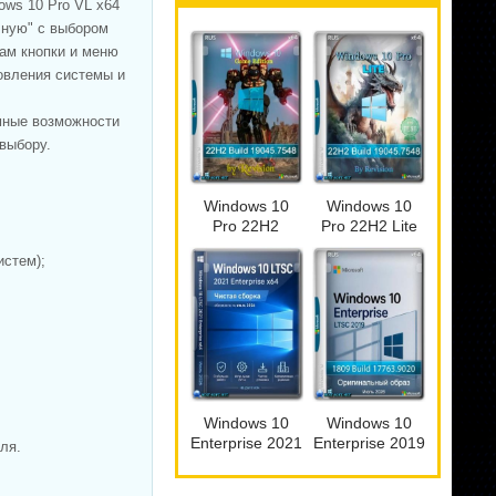
ows 10 Pro VL x64
чную" с выбором
ам кнопки и меню
новления системы и
омные возможности
выбору.
Windows 10
Windows 10
Pro 22H2
Pro 22H2 Lite
Game edition
Build
истем);
19045.7548 by
19045.7548 by
Revision
Revision
Windows 10
Windows 10
Enterprise 2021
Enterprise 2019
ля.
LTSC x64 Full
LTSC Full Июль
version Июль
2026