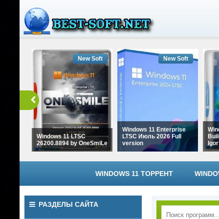
New Soft
New Soft
Windows 11 Enterprise
Win
Windows 11 LTSC
LTSC Июль 2026 Full
Bui
26200.8894 by OneSmiLe
version
Igo
WINDOWS 11 ТОРРЕНТ
WINDO
РАЗДЕЛЫ САЙТА