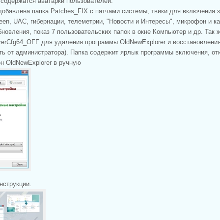
" содержатся аватарки пользователей.
 добавлена папка Patches_FIX с патчами системы, твики для включения 
een, UAC, гибернации, телеметрии, "Новости и Интересы", микрофон и ка
бновления, показ 7 пользовательских папок в окне Компьютер и др. Так 
erCfg64_OFF для удаления программы OldNewExplorer и восстановления
ать от администратора). Папка содержит ярлык программы включения, от
он OldNewExplorer в ручную
нструкции.