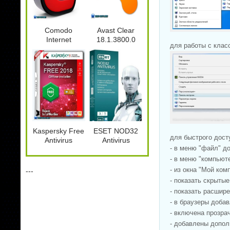
Comodo
Avast Clear
Internet
18.1.3800.0
для работы с клас
Security
Premium
10.2.0.6514
Final
Kaspersky Free
ESET NOD32
для быстрого дост
Antivirus
Antivirus
- в меню "файл" до
18.0.0.405 (f)
11.0.159.9
Repack by
- в меню "компьют
LcHNextGen
- из окна "Мой ко
---
(13.02.2018)
- показать скрыты
- показать расшир
- в браузеры доба
- включена прозра
- добавлены допол