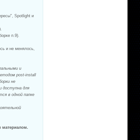
есы", Spotlight и
.
орке п.9).
сь и не менялось,
гальными и
одом post-install
борки не
и доступна для
ся в одной папке
тоятельной
м материалом.