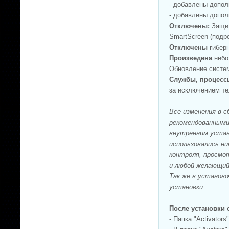
- добавлены допол
- добавлены допол
Отключены:
Защит
SmartScreen (подро
Отключены
гиберн
Произведена
небо
Обновление систем
Службы, процесс
за исключением те
Все изменения в с
рекомендованными
внутренним устано
использовались ни
контроля, просмо
и любой желающий
Так же в установ
установки.
После установки 
- Папка "Activator