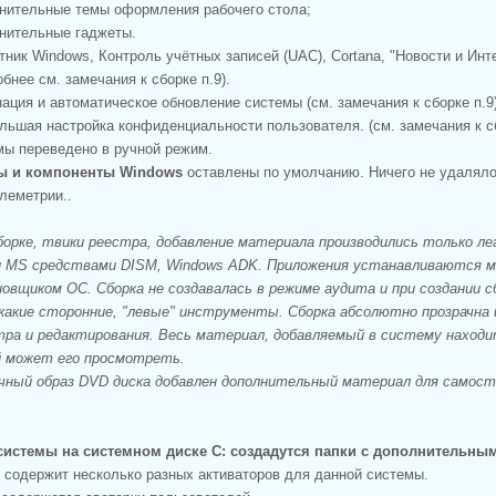
нительные темы оформления рабочего стола;
нительные гаджеты.
ник Windows, Контроль учётных записей (UAC), Cortana, "Новости и Интер
бнее см. замечания к сборке п.9).
ация и автоматическое обновление системы (см. замечания к сборке п.9)
льшая настройка конфиденциальности пользователя. (см. замечания к сб
ы переведено в ручной режим.
ы и компоненты Windows
оставлены по умолчанию. Ничего не удаляло
леметрии..
борке, твики реестра, добавление материала производились только ле
 MS средствами DISM, Windows ADK. Приложения устанавливаются мет
вщиком ОС. Сборка не создавалась в режиме аудита и при создании с
какие сторонние, "левые" инструменты. Сборка абсолютно прозрачна 
тра и редактирования. Весь материал, добавляемый в систему находит
 может его просмотреть.
очный образ DVD диска добавлен дополнительный материал для самос
системы на системном диске C: создадутся папки с дополнительны
s" содержит несколько разных активаторов для данной системы.