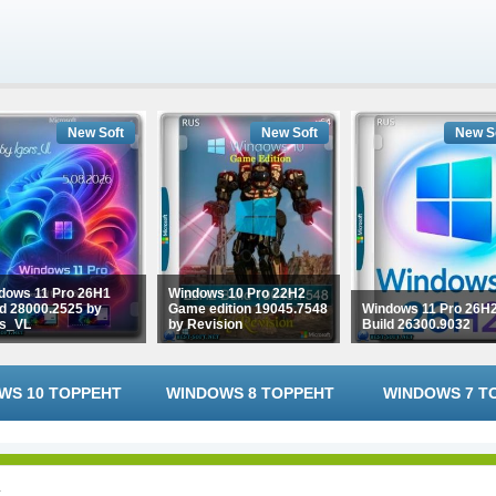
New Soft
New Soft
New S
dows 11 Pro 26H1
Windows 10 Pro 22H2
ld 28000.2525 by
Game edition 19045.7548
Windows 11 Pro 26H
rs_VL
by Revision
Build 26300.9032
WS 10 ТОРРЕНТ
WINDOWS 8 ТОРРЕНТ
WINDOWS 7 Т