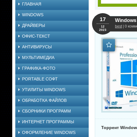
ГЛАВНАЯ
WINDOWS
17
Windows 
ДРАЙВЕРЫ
best
| 0 комм
12
2023
ОФИС-ТЕКСТ
АНТИВИРУСЫ
МУЛЬТИМЕДИА
ГРАФИКА-ФОТО
PORTABLE СОФТ
УТИЛИТЫ WINDOWS
ОБРАБОТКА ФАЙЛОВ
СБОРНИКИ ПРОГРАММ
ИНТЕРНЕТ ПРОГРАММЫ
Торрент Windows
ОФОРМЛЕНИЕ WINDOWS