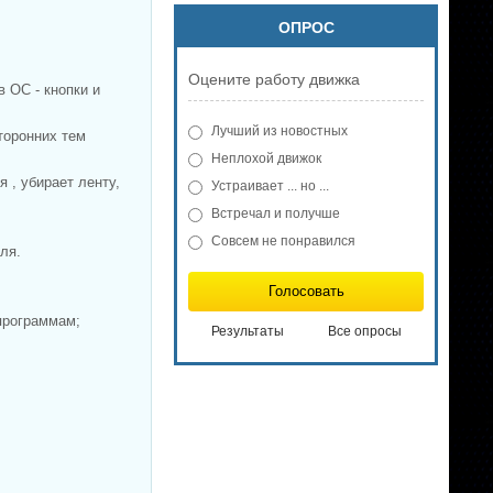
2026
ОПРОС
Оцените работу движка
в ОС - кнопки и
Лучший из новостных
торонних тем
Неплохой движок
 , убирает ленту,
Устраивает ... но ...
Встречал и получше
Совсем не понравился
ля.
Голосовать
 программам;
Результаты
Все опросы