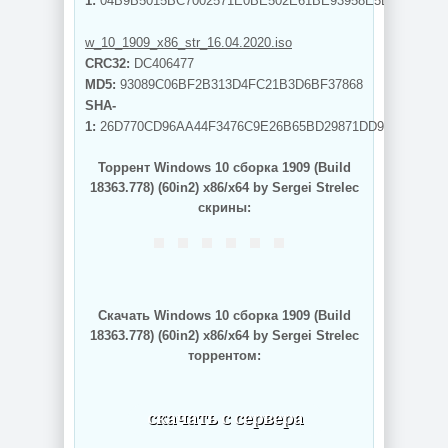
1:
04B9B5015BC7002571E0BE502E61BE93958E5E17
w_10_1909_x86_str_16.04.2020.iso
CRC32:
DC406477
MD5:
93089C06BF2B313D4FC21B3D6BF37868
SHA-
1:
26D770CD96AA44F3476C9E26B65BD29871DD9891
Торрент Windows 10 сборка 1909 (Build
18363.778) (60in2) x86/x64 by Sergei Strelec
скрины:
Скачать Windows 10 сборка 1909 (Build
18363.778) (60in2) x86/x64 by Sergei Strelec
торрентом: