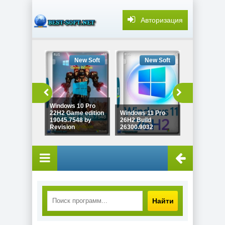
Авторизация
New Soft
New Soft
New
Windows 10 Pro
Windows 10
22H2 Game edition
Windows 11 Pro
22H2 Lite Bu
19045.7548 by
26H2 Build
19045.7548
Revision
26300.9032
Revision
Найти