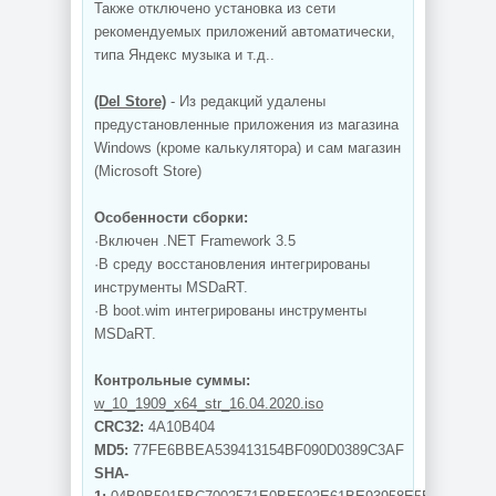
Также отключено установка из сети
рекомендуемых приложений автоматически,
типа Яндекс музыка и т.д..
(Del Store)
- Из редакций удалены
предустановленные приложения из магазина
Windows (кроме калькулятора) и сам магазин
(Microsoft Store)
Особенности сборки:
·Включен .NET Framework 3.5
·В среду восстановления интегрированы
инструменты MSDaRT.
·В boot.wim интегрированы инструменты
MSDaRT.
Контрольные суммы:
w_10_1909_x64_str_16.04.2020.iso
CRC32:
4A10B404
MD5:
77FE6BBEA539413154BF090D0389C3AF
SHA-