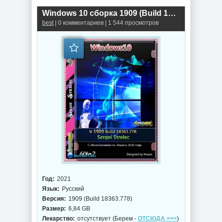
Windows 10 сборка 1909 (Build 18363.778) (60in2) x86/x64 by Sergei Strelec
best
| 0 комментариев | 1 544 просмотров
Год:
2021
Язык:
Русский
Версия:
1909 (Build 18363.778)
Размер:
6,84 GB
Лекарство:
отсутствует (Берем -
ОТСЮДА >>>
)