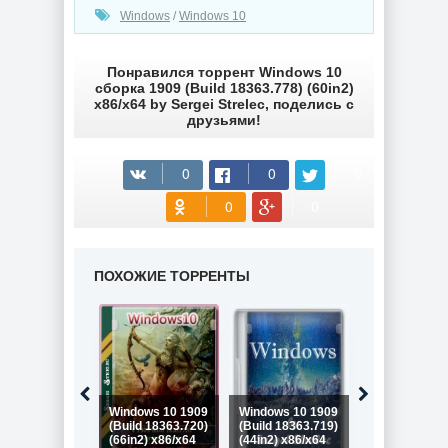
(cкачиваний: 312)
Windows
/
Windows 10
Понравился торрент Windows 10
сборка 1909 (Build 18363.778) (60in2)
x86/x64 by Sergei Strelec, поделись с
друзьями!
ПОХОЖИЕ ТОРРЕНТЫ
Windows 10 1909
Windows 10 1909
Windows 10 
(Build 18363.720)
(Build 18363.719)
18363.657
(66in2) x86/x64
(44in2) x86/x64
(66in2) Sergei