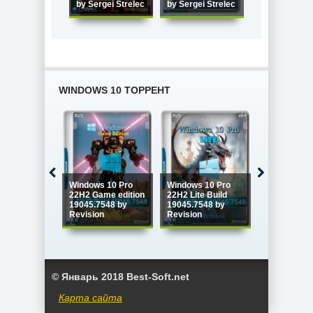
by Sergei Strelec
by Sergei Strelec
Strelec x86/x
WINDOWS 10 ТОРРЕНТ
Windows 10
Windows 10 Pro
Windows 10 Pro
Enterprise 
22H2 Game edition
22H2 Lite Build
LTSC x64 Fu
19045.7548 by
19045.7548 by
version Ию
Revision
Revision
2026
© Январь 2018 Best-Soft.net
Карта сайта