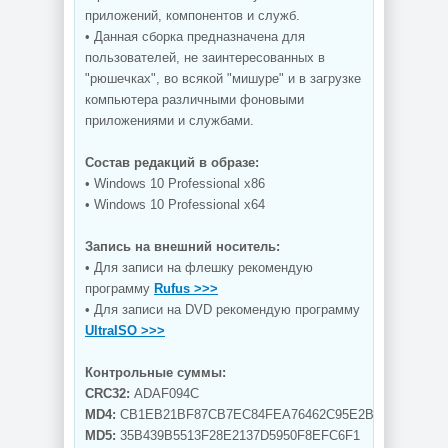
приложений, компонентов и служб.
• Данная сборка предназначена для
пользователей, не заинтересованных в
"рюшечках", во всякой "мишуре" и в загрузке
компьютера различными фоновыми
приложениями и службами.
Состав редакций в образе:
• Windows 10 Professional x86
• Windows 10 Professional x64
Запись на внешний носитель:
• Для записи на флешку рекомендую
программу
Rufus >>>
• Для записи на DVD рекомендую программу
UltraISO >>>
Контрольные суммы:
CRC32:
ADAF094C
MD4:
CB1EB21BF87CB7EC84FEA76462C95E2B
MD5:
35B439B5513F28E2137D5950F8EFC6F1