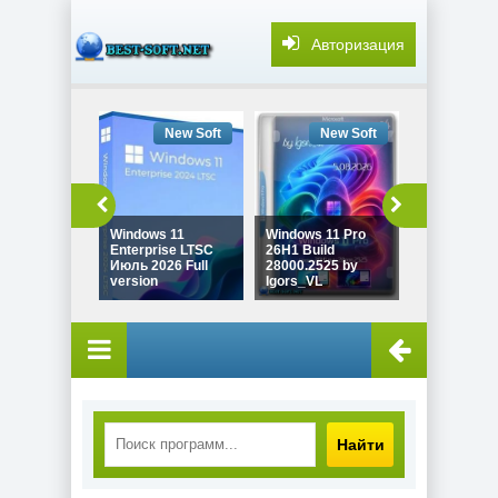
Авторизация
New Soft
New Soft
New
Windows 11
Windows 11 Pro
Windows 10
Enterprise LTSC
26H1 Build
22H2 Game 
Июль 2026 Full
28000.2525 by
19045.7548
version
Igors_VL
Revision
Найти