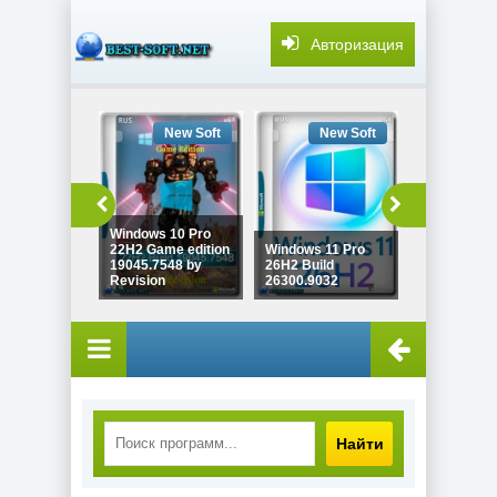
Авторизация
New Soft
New Soft
New
Windows 10 Pro
Windows 10
22H2 Game edition
Windows 11 Pro
22H2 Lite Bu
19045.7548 by
26H2 Build
19045.7548
Revision
26300.9032
Revision
Найти