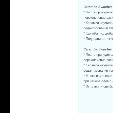
Caramba Switcher 
* После принудите
переключение раск
* Карамба научила
редактировании те
* Как обычно, доб
* Подправили логи
Caramba Switcher 
* После принудите
переключение раск
* Карамба научила
редактировании те
* Много изменени
при наборе слов с
* Исправили ошибк