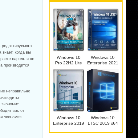
к редактируемого
знает, когда вы
Windows 10
Windows 10
ираете пароль и не
Pro 22H2 Lite
Enterprise 2021
та производится
Build
LTSC x64 Full
19045.7548 by
version Июль
Revision
2026
ние неправильно
роизводится
о экономит
ободит вас от
ая экономия
Windows 10
Windows 10
Enterprise 2019
LTSC 2019 x64
LTSC Full Июль
WPI by AG
2026
07.2026