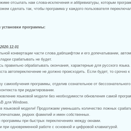
жиме отсылать нам слова-исключения и аббревиатуры, которым програ
ожем сделать так, чтобы программа у каждого пользователя переключа
 установки программы:
2020.12.01
льной конвертации части слова даблшифтом и его допечатывании, авто
ладки срабатывать не будет.
сь правильно обрабатывать окончания, характерные для русского языка.
кста автопереключение не должно происходить. Если будет, то срочно к
ку самообучения программы, отделив сознательное от бессознательного
контекста при редактировании.
новление языковой модели без необходимости обновления самой програ
LAB для Windows.
й в языковой модели! Продолжаем уменьшать количество ложных сраба
 опечатками, редких фамилий и имен собственных.
и программы при быстрых переключениях между окнами.
и при одновременной работе с основной и цифровой клавиатурой.