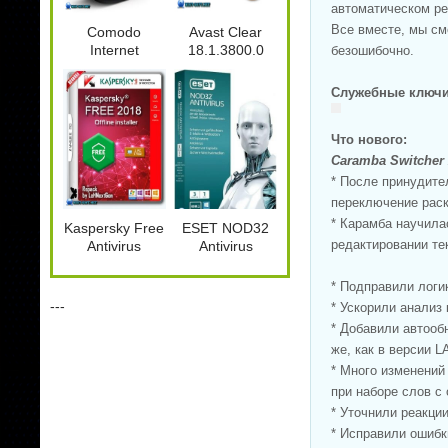
автоматическом ре
Все вместе, мы см
Comodo
Avast Clear
Internet
18.1.3800.0
безошибочно.
Security
Premium
Служебные ключи
10.2.0.6514
Final
Что нового:
Caramba Switcher 
* После принудите
переключение раск
* Карамба научила
Kaspersky Free
ESET NOD32
редактировании те
Antivirus
Antivirus
18.0.0.405 (f)
11.0.159.9
Repack by
* Подправили логи
LcHNextGen
---
* Ускорили анализ 
(13.02.2018)
* Добавили автооб
же, как в версии 
* Много изменени
при наборе слов с
* Уточнили реакци
* Исправили ошибк