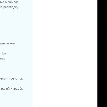
мма обучилась.
ла раскладку
матическое
 При
 нам!
ммы – точно так
тываний Карамбы