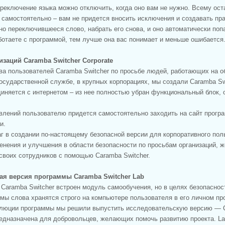
реключение языка можно отключить, когда оно вам не нужно. Всему ос
я самостоятельно – вам не придется вносить исключения и создавать пр
но переключившееся слово, набрать его снова, и оно автоматически поп
отаете с программой, тем лучше она вас понимает и меньше ошибается
изаций Caramba Switcher Corporate
ва пользователей Caramba Switcher по просьбе людей, работающих на 
государственной службе, в крупных корпорациях, мы создали Caramba Swi
диняется с интернетом – из нее полностью убран функциональный блок
влений пользователю придется самостоятельно заходить на сайт програ
и.
г в создании по-настоящему безопасной версии для корпоративного пол
енения и улучшения в области безопасности по просьбам организаций,
своих сотрудников с помощью Caramba Switcher.
ая версия программы Caramba Switcher Lab
 Caramba Switcher встроен модуль самообучения, но в целях безопаснос
мы слова хранятся строго на компьютере пользователя в его личном пр
олюции программы мы решили выпустить исследовательскую версию — C
редназначена для добровольцев, желающих помочь развитию проекта. La