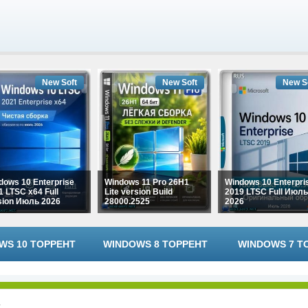
New Soft
New Soft
New S
dows 10 Enterprise
Windows 11 Pro 26H1
Windows 10 Enterpri
1 LTSC x64 Full
Lite version Build
2019 LTSC Full Июль
sion Июль 2026
28000.2525
2026
WS 10 ТОРРЕНТ
WINDOWS 8 ТОРРЕНТ
WINDOWS 7 Т