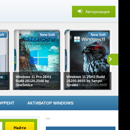
Авторизация
oft
New Soft
New Soft
se
Windows 11 Pro 26H1
Windows 11 25H2 Build
Build 28120.2546 by
26200.8655 by Sergei
Window
OneSmiLe
Strelec
x64 WPI
ОРРЕНТ
АКТИВАТОР WINDOWS
---
Найти