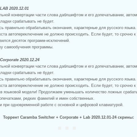
LAB 2020.12.01
льной конвертации части слова даблшифтом и его допечатывании, авто
ладки срабатывать не будет.
сь правильно обрабатывать окончания, характерные для русского языка.
кста автопереключение не должно происходить. Если будет, то срочно к
авился десяток программ-исключений.
ку самообучения программы.
Corporate 2020.12.24
льной конвертации части слова даблшифтом и его допечатывании, авто
ладки срабатывать не будет.
сь правильно обрабатывать окончания, характерные для русского языка.
кста автопереключение не должно происходить. Если будет, то срочно к
й в языковой модели! Продолжаем уменьшать количество ложных сраба
 опечатками, редких фамилий и имен собственных.
и при одновременной работе с основной и цифровой клавиатурой.
Торрент Caramba Switcher + Corporate + Lab 2020.12.01-24 скрины: