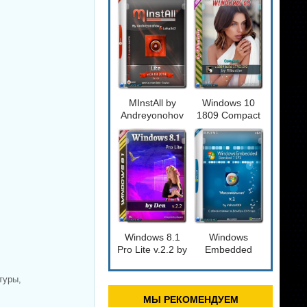
[14393.2828]
BELOFF
2018.12.1
MInstAll by
Windows 10
Andreyonohov
1809 Compact
& Leha342 Lite
6in2
v.03.03.2018
[17763.592]
x32/x64bit
Windows 8.1
Windows
Pro Lite v.2.2 by
Embedded
Den (x86/x64)
Standard 7 SP1
(Ru)
'Максимальная'
туры,
[09/12/2019]
МЫ РЕКОМЕНДУЕМ