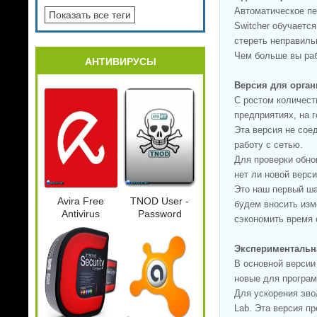
Автоматическое пе
Показать все теги
Switcher обучаетс
стереть неправиль
Чем больше вы раб
АНТИВИРУСЫ
Версия для орган
С ростом количест
предприятиях, на 
Эта версия не сое
работу с сетью.
Для проверки обно
нет ли новой верси
Это наш первый ша
Avira Free
TNOD User -
будем вносить изм
Antivirus
Password
сэкономить время 
15.0.34.27
Finder 1.6.4.1
Beta
Экспериментальн
В основной версии
новые для програм
Для ускорения эв
Lab. Эта версия п