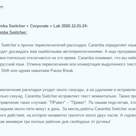
т:
ba Switcher + Corporate + Lab 2020.12.01-24:
mba Switcher:
o Switcher и прочих переключателей раскладки, Caramba определяет язы
будет досаждать вам ошибочными автопереключениями. А еще программа 
амостоятельно отключается на это время. Caramba понимает, что вы наб
 русский язык. Отмена переключения или конвертация выделенного текс
Shift или одним нажатием Pause Break.
реключение раскладки уходит около секунды, а на удаление и исправле
олько секунд. Caramba Switcher исправляет текст моментально. Также п
правление таких случаев: "ПРивет" – "Привет". По нашим подсчетам, эт
реднем около пяти минут в день. За месяц работы Caramba Switcher осв
ого действия, на которое незаметно тратится около двух часов. А годов
как минимум три полных рабочих дня свободных от рутины!