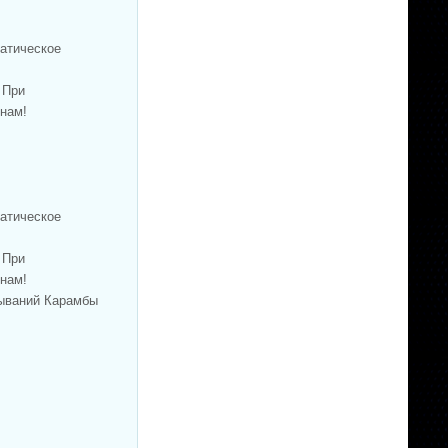
матическое
 При
 нам!
матическое
 При
 нам!
тываний Карамбы