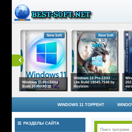
New Soft
New Soft
Windows 10 Pro 22H2
Win
Windows 11 Pro 26H2
Lite Build 19045.7548 by
202
Build 26300.9032
Revision
ver
WINDOWS 11 ТОРРЕНТ
WINDO
РАЗДЕЛЫ САЙТА