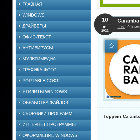
ГЛАВНАЯ
WINDOWS
10
Caramba 
ДРАЙВЕРЫ
best
| 0 комм
01
2021
ОФИС-ТЕКСТ
АНТИВИРУСЫ
МУЛЬТИМЕДИА
ГРАФИКА-ФОТО
PORTABLE СОФТ
УТИЛИТЫ WINDOWS
ОБРАБОТКА ФАЙЛОВ
СБОРНИКИ ПРОГРАММ
Торрент Caramba 
ИНТЕРНЕТ ПРОГРАММЫ
ОФОРМЛЕНИЕ WINDOWS