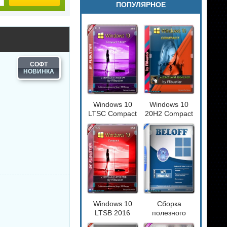
ПОПУЛЯРНОЕ
СОФТ
Windows 10
Windows 10
LTSC Compact
20H2 Compact
[17763.379]
[19042.610]
(x64) by
Flibustier
Windows 10
Сборка
LTSB 2016
полезного
Compact
софта -