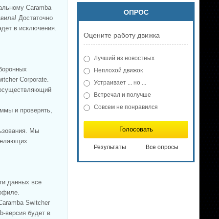
тальному Caramba
ОПРОС
авила! Достаточно
адет в исключения.
Оцените работу движка
.
Лучший из новостных
оборонных
Неплохой движок
tcher Corporate.
Устраивает ... но ...
, осуществляющий
Встречал и получше
Совсем не понравился
ммы и проверять,
Голосовать
ьзования. Мы
 желающих
Результаты
Все опросы
ти данных все
офиле.
aramba Switcher
b-версия будет в