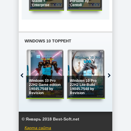
Stable +
Portable by
Stable +
Enterprise
Cento8
Enterprise
WINDOWS 10 ТОРРЕНТ
Windows 10
Windows 10 Pro
Windows 10 Pro
Enterprise 
22H2 Game edition
22H2 Lite Build
LTSC x64 Fu
19045.7548 by
19045.7548 by
version Ию
Revision
Revision
2026
© Январь 2018 Best-Soft.net
Карта сайта