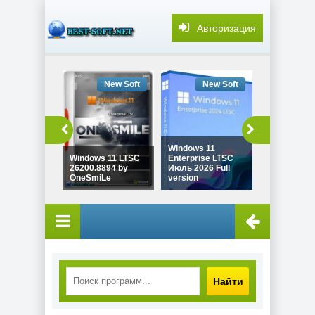
Авторизация
New Soft
New Soft
New
Windows 11
Windows 11
Windows 11 LTSC
Enterprise LTSC
26H1 Build
26200.8894 by
Июль 2026 Full
28000.2525
OneSmiLe
version
Igors_VL
Найти